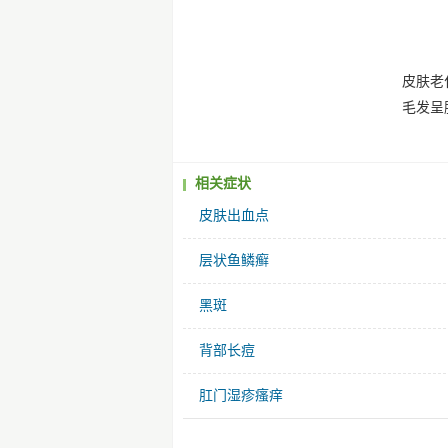
皮肤老
毛发呈
相关症状
皮肤出血点
层状鱼鳞癣
黑斑
背部长痘
肛门湿疹瘙痒