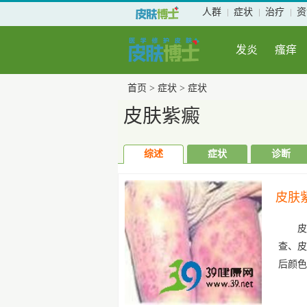
人群
症状
治疗
资
发炎
瘙痒
首页
>
症状
>
症状
皮肤紫癜
综述
症状
诊断
皮肤
皮
查、
后颜色