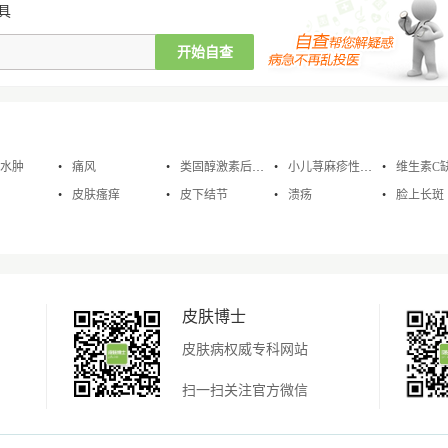
具
水肿
痛风
类固醇激素后脂膜炎
小儿荨麻疹性苔藓
维生素C
皮肤瘙痒
皮下结节
溃疡
脸上长斑
皮肤博士
皮肤病权威专科网站
扫一扫关注官方微信