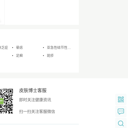
缺乏症
晕痣
亚急性结节性游走性脂膜炎
足癣
斑疹
皮肤博士客服
即时关注健康资讯
扫一扫关注客服微信