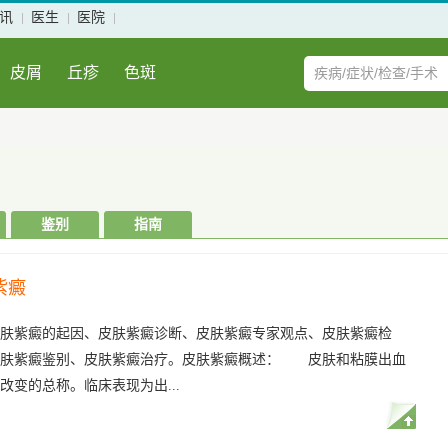
讯
医生
医院
皮屑
丘疹
色斑
鉴别
指南
紫癜
肤紫癜的起因、皮肤紫癜诊断、皮肤紫癜专家观点、皮肤紫癜检
皮肤紫癜鉴别、皮肤紫癜治疗。皮肤紫癜概述： 皮肤和粘膜出血
改变的总称。临床表现为出...