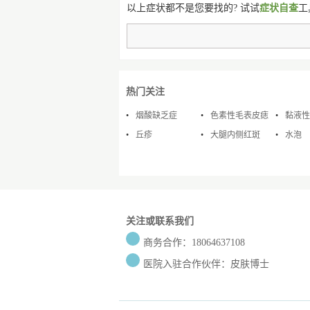
以上症状都不是您要找的? 试试
症状自查
工
热门关注
烟酸缺乏症
色素性毛表皮痣
黏液性
丘疹
大腿内侧红斑
水泡
关注或联系我们
商务合作：18064637108
医院入驻合作伙伴：皮肤博士