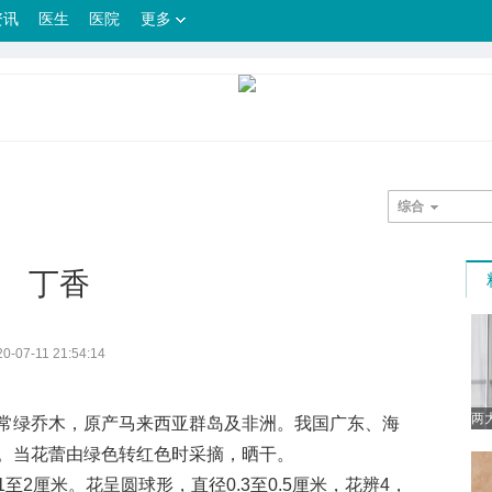
资讯
医生
医院
更多
综合
丁香
0-07-11 21:54:14
两
常绿乔木，原产马来西亚群岛及非洲。我国广东、海
。当花蕾由绿色转红色时采摘，晒干。
2厘米。花呈圆球形，直径0.3至0.5厘米，花辨4，