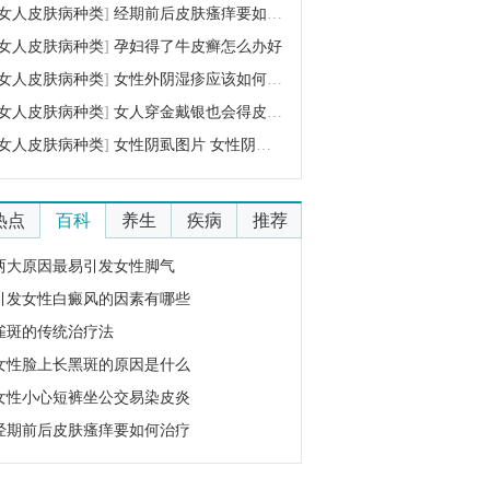
女人皮肤病种类
]
经期前后皮肤瘙痒要如何治疗
女人皮肤病种类
]
孕妇得了牛皮癣怎么办好
女人皮肤病种类
]
女性外阴湿疹应该如何护理
女人皮肤病种类
]
女人穿金戴银也会得皮肤病
女人皮肤病种类
]
女性阴虱图片 女性阴虱的症状
热点
百科
养生
疾病
推荐
两大原因最易引发女性脚气
两大原因最易引发女性脚
引发女性白癜风的因素有哪些
引发女性白癜风的因素有
雀斑的传统治疗法
雀斑的传统治疗法
女性脸上长黑斑的原因是什么
女性脸上长黑斑的原因是
女性小心短裤坐公交易染皮炎
女性小心短裤坐公交易染
经期前后皮肤瘙痒要如何治疗
经期前后皮肤瘙痒要如何
孕妇得了牛皮癣怎么办好
孕妇得了牛皮癣怎么办好