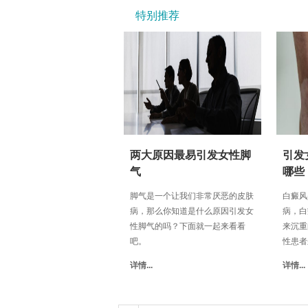
特别推荐
两大原因最易引发女性脚
引发
气
哪些
脚气是一个让我们非常厌恶的皮肤
白癜风
病，那么你知道是什么原因引发女
病，白
性脚气的吗？下面就一起来看看
来沉重
吧。
性患者
极预防
详情...
详情...
食有哪