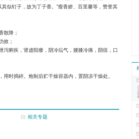
[
女人皮肤病种类
]
女性小心短裤坐公交易染皮炎
以其似钉子，故为丁子香。”瘦香娇、百里馨等，赞誉其
[
女人皮肤病种类
]
经期前后皮肤瘙痒要如何治疗
[
女人皮肤病种类
]
孕妇得了牛皮癣怎么办好
[
女人皮肤病种类
]
女性外阴湿疹应该如何护理
香散降；
[
女人皮肤病种类
]
女人穿金戴银也会得皮肤病
功效；
[
女人皮肤病种类
]
女性阴虱图片 女性阴虱的症状
泄泻痢疾，肾虚阳痿，阴冷疝气，腰膝冷痛，阴疽，口
，用时捣碎。炮制后贮干燥容器内，置阴凉干燥处。
[
[
保存在桌面
放入收藏夹
[
相关专题
[
[