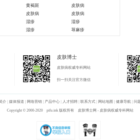
黄褐斑
皮肤病
皮肤病
皮肤病
湿疹
湿疹
湿疹
荨麻疹
皮肤博士
皮肤病权威专科网站
扫一扫关注官方微信
简介
|
媒体报道
|
网络营销
|
产品中心
|
人才招聘
|
联系方式
|
网站地图
|
健康导航
|
问
Copyright © 2000-2020 pifu.ink 版权所有 皮肤博士网 - 皮肤病权威专科网站