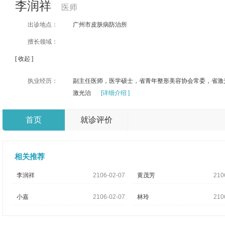
李润祥
医师
出诊地点：
广州市皮肤病防治所
擅长领域：
[ 收起 ]
执业经历：
副主任医师，医学硕士，省青年整形美容协会常委，省激
激光治
[详细介绍 ]
首页
就诊评价
相关推荐
李润祥
2106-02-07
黄茂芳
210
小嘉
2106-02-07
林玲
210